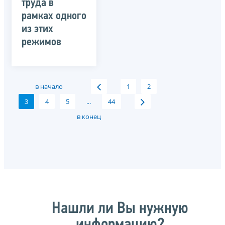
труда в
рамках одного
из этих
режимов
в начало
1
2
3
4
5
...
44
в конец
Нашли ли Вы нужную
информацию?