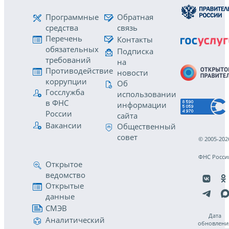
Программные
Обратная
средства
связь
Перечень
Контакты
обязательных
Подписка
требований
на
Противодействие
новости
коррупции
Об
Госслужба
использовании
в ФНС
информации
России
сайта
Вакансии
Общественный
совет
© 2005-202
ФНС Росси
Открытое
ведомство
Открытые
данные
СМЭВ
Дата
Аналитический
обновлени