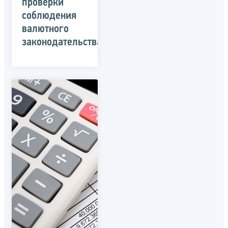
проверки
соблюдения
валютного
законодательства