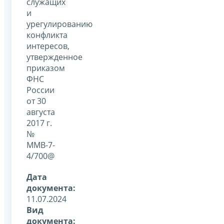
служащих
и
урегулированию
конфликта
интересов,
утвержденное
приказом
ФНС
России
от 30
августа
2017 г.
№
ММВ-7-
4/700@
Дата
документа:
11.07.2024
Вид
документа: