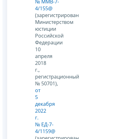
№ ММВ-7-
4/155@
(зарегистрирован
Министерством
юстиции
Российской
Федерации
10
апреля
2018
г.,
регистрационный
№ 50701),
от
5
декабря
2022
г.
№ ЕД-7-
4/1159@
(зарегистрирован