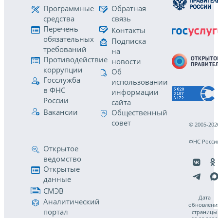
Программные
Обратная
средства
связь
Перечень
Контакты
обязательных
Подписка
требований
на
Противодействие
новости
коррупции
Об
Госслужба
использовании
в ФНС
информации
России
сайта
Вакансии
Общественный
совет
© 2005-202
ФНС Росси
Открытое
ведомство
Открытые
данные
СМЭВ
Дата
Аналитический
обновлени
портал
страницы