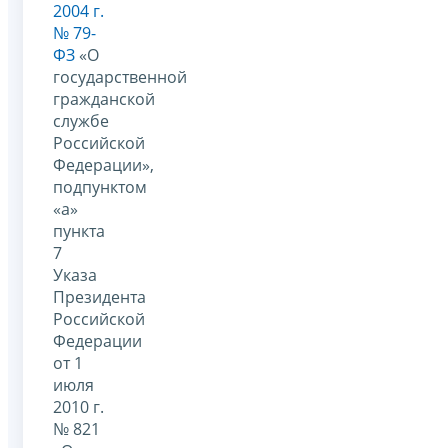
2004 г.
№ 79-
ФЗ
«О
государственной
гражданской
службе
Российской
Федерации»,
подпунктом
«а»
пункта
7
Указа
Президента
Российской
Федерации
от 1
июля
2010 г.
№ 821