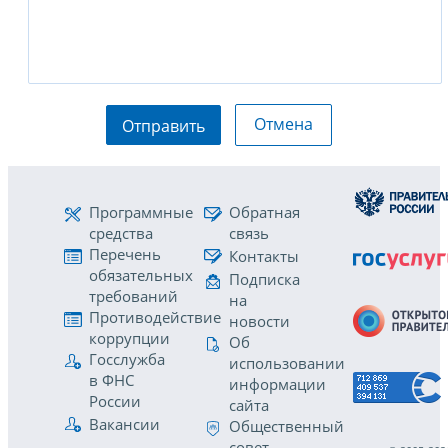
Отмена
Отправить
Программные
Обратная
средства
связь
Перечень
Контакты
обязательных
Подписка
требований
на
Противодействие
новости
коррупции
Об
Госслужба
использовании
в ФНС
информации
России
сайта
Вакансии
Общественный
совет