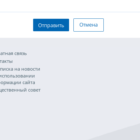
Отмена
Отправить
атная связь
такты
писка на новости
использовании
ормации сайта
ественный совет