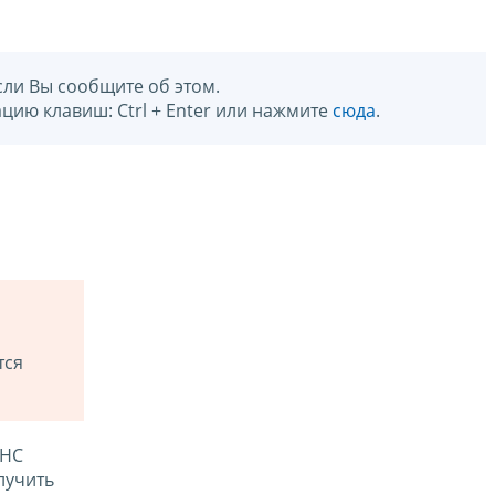
сли Вы сообщите об этом.
цию клавиш: Ctrl + Enter или нажмите
сюда
.
тся
ФНС
лучить