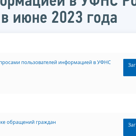
ормацией в УФНС Ро
в июне 2023 года
апросами пользователей информацией в УФНС
Заг
ике обращений граждан
Заг