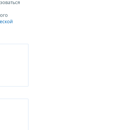
зоваться
ого
ческой