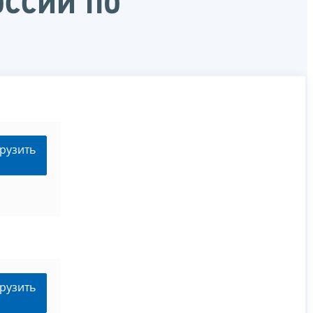
ссии по
рузить
рузить