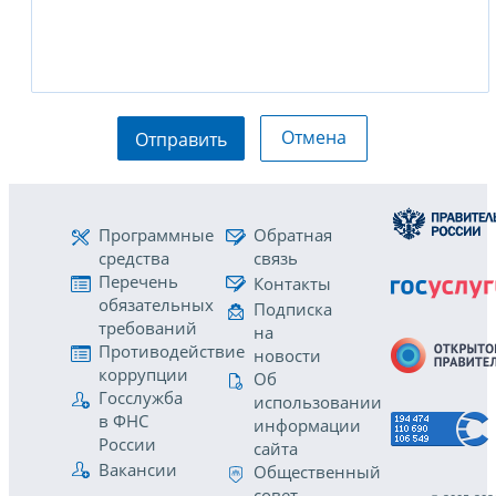
Отмена
Отправить
Программные
Обратная
средства
связь
Перечень
Контакты
обязательных
Подписка
требований
на
Противодействие
новости
коррупции
Об
Госслужба
использовании
в ФНС
информации
России
сайта
Вакансии
Общественный
совет