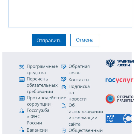
Отмена
Отправить
Программные
Обратная
средства
связь
Перечень
Контакты
обязательных
Подписка
требований
на
Противодействие
новости
коррупции
Об
Госслужба
использовании
в ФНС
информации
России
сайта
Вакансии
Общественный