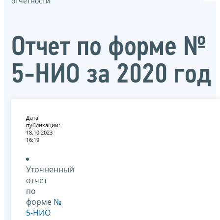
отчётности
Отчет по форме №
5-НИО за 2020 год
Дата
публикации:
18.10.2023
16:19
Уточненный
отчет
по
форме
№
5-НИО