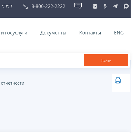
8-800-222-2222
и госуслуги
Документы
Контакты
ENG
Найти
 отчётности