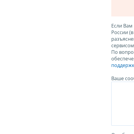
Если Вам
России (
разъясне
сервисо
По вопро
обеспече
поддержк
Ваше соо