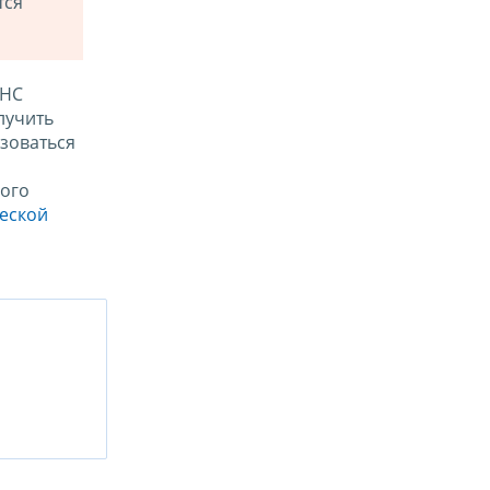
тся
ФНС
лучить
зоваться
ого
ческой