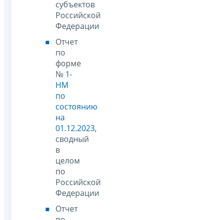
субъектов
Российской
Федерации
Отчет
по
форме
№
1-
НМ
по
состоянию
на
01.12.2023
,
сводный
в
целом
по
Российской
Федерации
Отчет
по