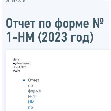
отчётности
Отчет по форме №
1-НМ (2023 год)
Дата
публикации:
30.03.2024
00:16
Отчет
по
форме
№
1-
НМ
по