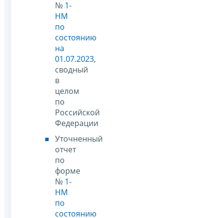
№
1-
НМ
по
состоянию
на
01.07.2023
,
сводный
в
целом
по
Российской
Федерации
Уточненный
отчет
по
форме
№
1-
НМ
по
состоянию