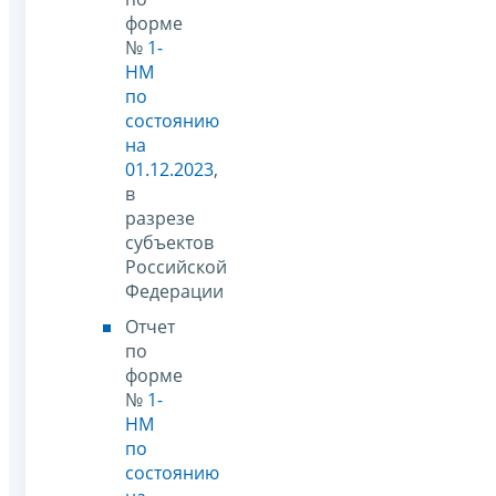
форме
№
1-
НМ
по
состоянию
на
01.12.2023
,
в
разрезе
субъектов
Российской
Федерации
Отчет
по
форме
№
1-
НМ
по
состоянию