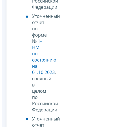
Российской
Федерации
Уточненный
отчет
по
форме
№
1-
НМ
по
состоянию
на
01.10.2023
,
сводный
в
целом
по
Российской
Федерации
Уточненный
отчет