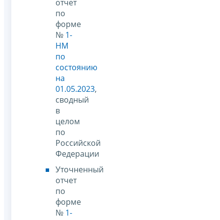
отчет
по
форме
№
1-
НМ
по
состоянию
на
01.05.2023
,
сводный
в
целом
по
Российской
Федерации
Уточненный
отчет
по
форме
№
1-