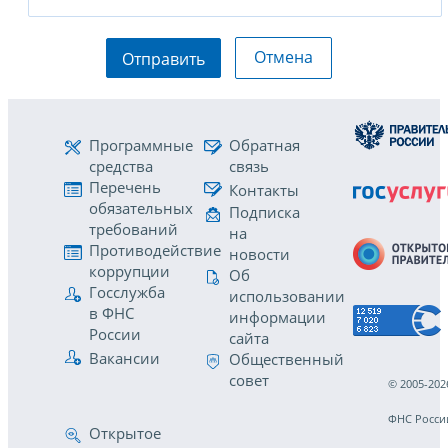
Отмена
Отправить
Программные
Обратная
средства
связь
Перечень
Контакты
обязательных
Подписка
требований
на
Противодействие
новости
коррупции
Об
Госслужба
использовании
в ФНС
информации
России
сайта
Вакансии
Общественный
совет
© 2005-202
ФНС Росси
Открытое