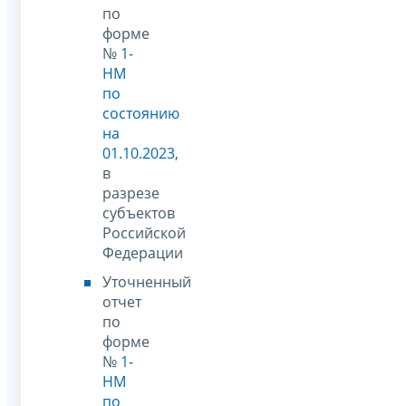
по
форме
№
1-
НМ
по
состоянию
на
01.10.2023
,
в
разрезе
субъектов
Российской
Федерации
Уточненный
отчет
по
форме
№
1-
НМ
по