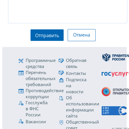
Отмена
Отправить
Программные
Обратная
средства
связь
Перечень
Контакты
обязательных
Подписка
требований
на
Противодействие
новости
коррупции
Об
Госслужба
использовании
в ФНС
информации
России
сайта
Вакансии
Общественный
совет
© 2005-202