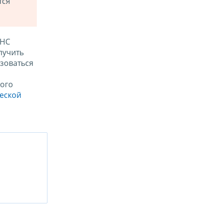
тся
ФНС
лучить
зоваться
ого
ческой