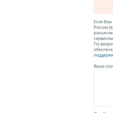
Если Вам
России (
разъясне
сервисо
По вопро
обеспече
поддержк
Ваше соо