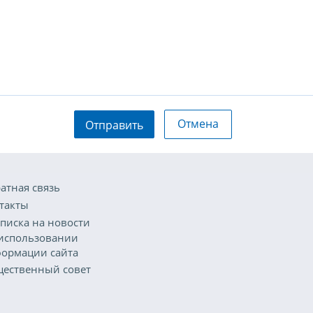
Отмена
Отправить
атная связь
такты
писка на новости
использовании
ормации сайта
ественный совет