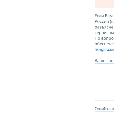
Если Вам
России (
разъясне
сервисо
По вопро
обеспече
поддержк
Ваше соо
Ошибка в 