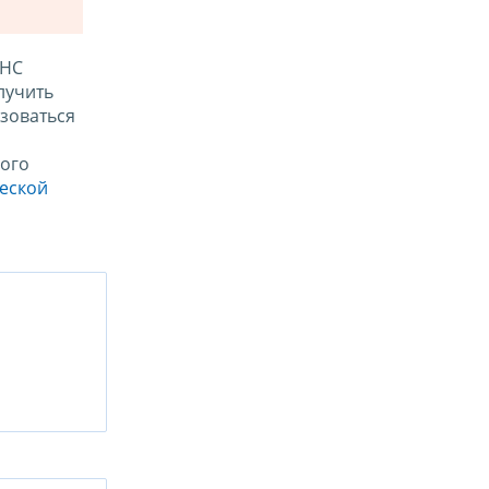
ФНС
лучить
зоваться
ого
ческой