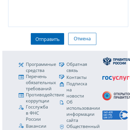
Отмена
Отправить
Программные
Обратная
средства
связь
Перечень
Контакты
обязательных
Подписка
требований
на
Противодействие
новости
коррупции
Об
Госслужба
использовании
в ФНС
информации
России
сайта
Вакансии
Общественный