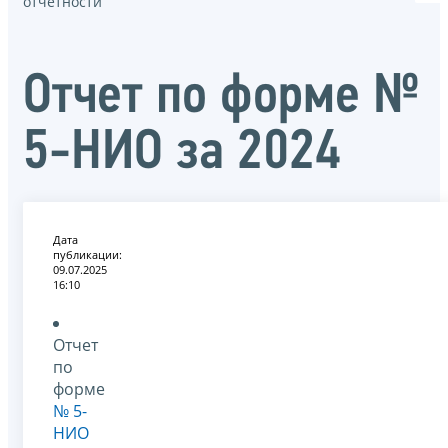
отчётности
Отчет по форме №
5-НИО за 2024
Дата
публикации:
09.07.2025
16:10
Отчет
по
форме
№ 5-
НИО