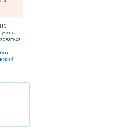
тся
ФНС
лучить
зоваться
ого
ческой