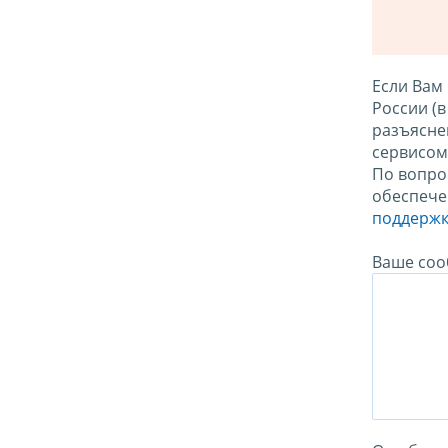
Если Вам
России (
разъясне
сервисо
По вопро
обеспече
поддержк
Ваше соо