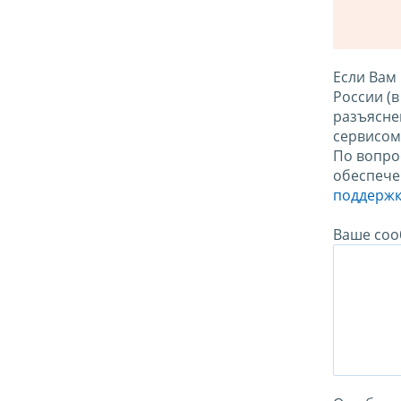
Если Вам
России (
разъясне
сервисо
По вопро
обеспече
поддержк
Ваше соо