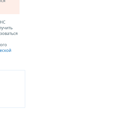
тся
ФНС
лучить
зоваться
ого
ческой