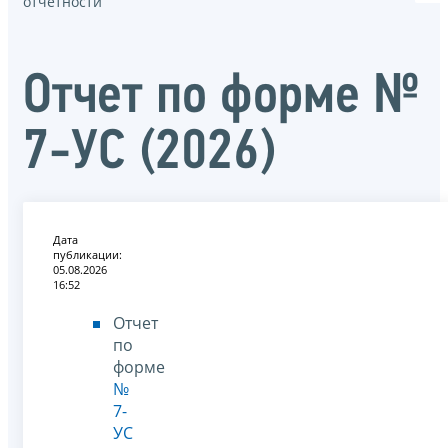
отчётности
Отчет по форме №
7-УС (2026)
Дата
публикации:
05.08.2026
16:52
Отчет
по
форме
№
7-
УС