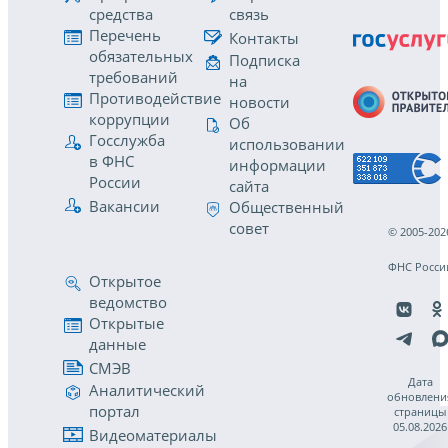
средства
связь
Перечень
Контакты
обязательных
Подписка
требований
на
Противодействие
новости
коррупции
Об
Госслужба
использовании
в ФНС
информации
России
сайта
Вакансии
Общественный
совет
© 2005-202
ФНС Росси
Открытое
ведомство
Открытые
данные
СМЭВ
Дата
Аналитический
обновлени
портал
страницы
05.08.2026
Видеоматериалы