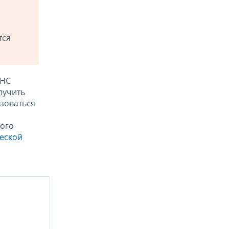
тся
ФНС
лучить
зоваться
ого
ческой