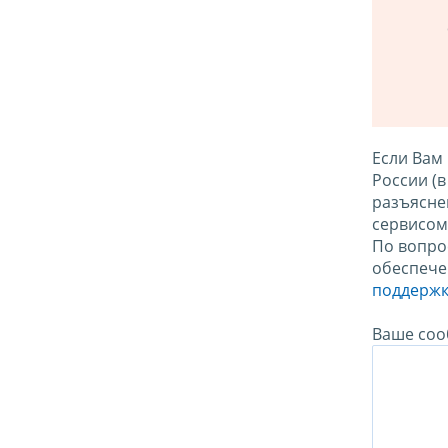
Если Вам
России (
разъясне
сервисо
По вопро
обеспече
поддержк
Ваше соо