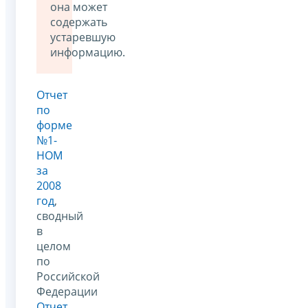
она может
содержать
устаревшую
информацию.
Отчет
по
форме
№1-
НОМ
за
2008
год
,
сводный
в
целом
по
Российской
Федерации
Отчет