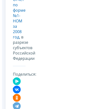
по
форме
№1-
НОМ
за
2008
год
, в
разрезе
субъектов
Российской
Федерации
Поделиться: