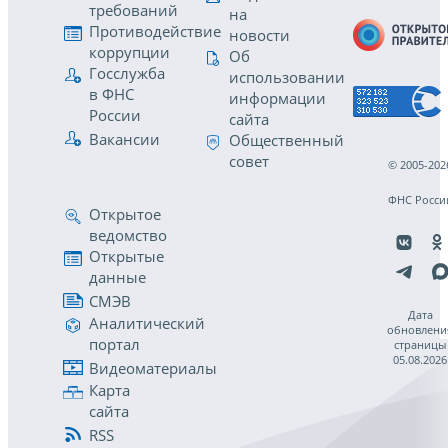
требований
на
Противодействие
новости
коррупции
Об
Госслужба
использовании
в ФНС
информации
России
сайта
Вакансии
Общественный
совет
© 2005-202
ФНС Росси
Открытое
ведомство
Открытые
данные
СМЭВ
Дата
Аналитический
обновлени
портал
страницы
05.08.2026
Видеоматериалы
Карта
сайта
RSS