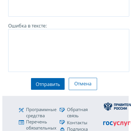
Ошибка в тексте:
Отмена
Отправить
Программные
Обратная
средства
связь
Перечень
Контакты
обязательных
Подписка