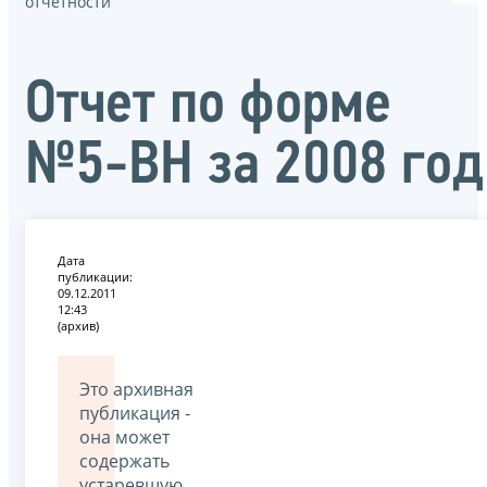
отчётности
Oтчет по форме
№5-ВН за 2008 год
Дата
публикации:
09.12.2011
12:43
(архив)
Это архивная
публикация -
она может
содержать
устаревшую