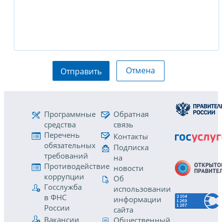
Отмена
Отправить
Программные
Обратная
средства
связь
Перечень
Контакты
обязательных
Подписка
требований
на
Противодействие
новости
коррупции
Об
Госслужба
использовании
в ФНС
информации
России
сайта
Вакансии
Общественный