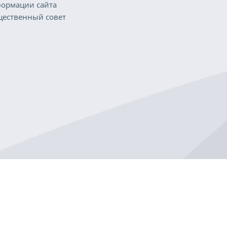
ормации сайта
ественный совет