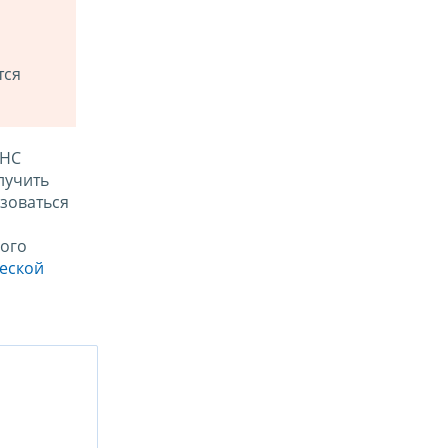
тся
ФНС
лучить
зоваться
ого
ческой