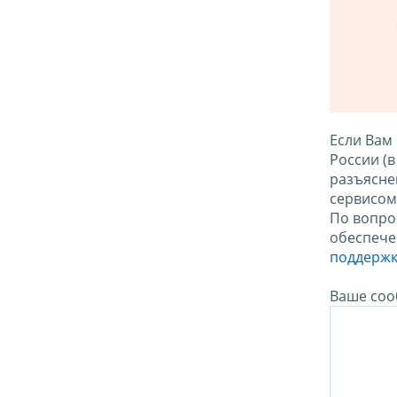
Если Вам
России (
разъясне
сервисо
По вопро
обеспече
поддержк
Ваше соо