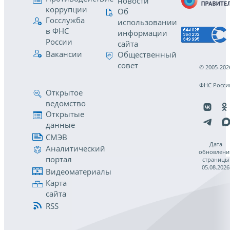
новости
коррупции
Об
Госслужба
использовании
в ФНС
информации
России
сайта
Вакансии
Общественный
совет
© 2005-202
ФНС Росси
Открытое
ведомство
Открытые
данные
СМЭВ
Дата
Аналитический
обновлени
портал
страницы
05.08.2026
Видеоматериалы
Карта
сайта
RSS