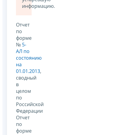
информацию.
Отчет
по
форме
№
5-
АЛ по
состоянию
на
01.01.2013
,
сводный
в
целом
по
Российской
Федерации
Отчет
по
форме