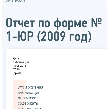
отчётности
Отчет по форме №
1-ЮР (2009 год)
Дата
публикации:
15.05.2013
17:16
(архив)
Это архивная
публикация -
она может
содержать
устаревшую