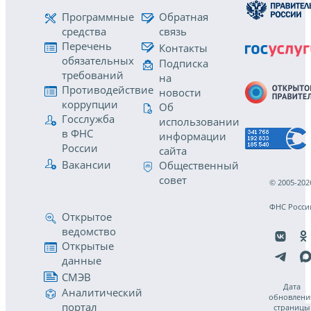
Программные
Обратная
средства
связь
Перечень
Контакты
обязательных
Подписка
требований
на
Противодействие
новости
коррупции
Об
Госслужба
использовании
в ФНС
информации
России
сайта
Вакансии
Общественный
совет
© 2005-202
ФНС Росси
Открытое
ведомство
Открытые
данные
СМЭВ
Дата
Аналитический
обновлени
портал
страницы