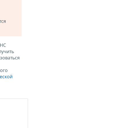
тся
ФНС
лучить
зоваться
ого
ческой