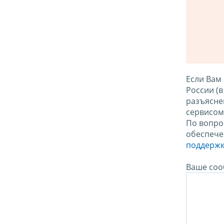
Если Вам
России (
разъясне
сервисо
По вопро
обеспече
поддержк
Ваше соо