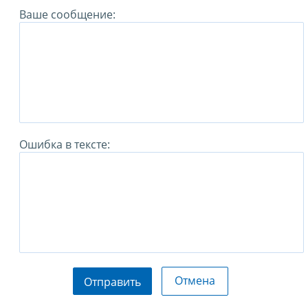
Ваше сообщение:
Ошибка в тексте:
Отмена
Отправить