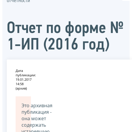
отчётности
Отчет по форме №
1-ИП (2016 год)
Дата
публикации:
19.01.2017
14:58
(архив)
Это архивная
публикация -
она может
содержать
устаревшую