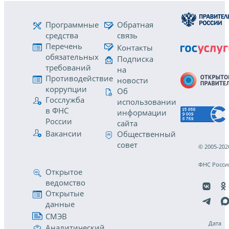
Программные
Обратная
средства
связь
Перечень
Контакты
обязательных
Подписка
требований
на
Противодействие
новости
коррупции
Об
Госслужба
использовании
в ФНС
информации
России
сайта
Вакансии
Общественный
совет
© 2005-202
ФНС Росси
Открытое
ведомство
Открытые
данные
СМЭВ
Дата
Аналитический