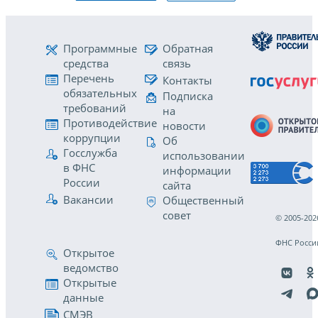
Программные
Обратная
средства
связь
Перечень
Контакты
обязательных
Подписка
требований
на
Противодействие
новости
коррупции
Об
Госслужба
использовании
в ФНС
информации
России
сайта
Вакансии
Общественный
совет
© 2005-202
ФНС Росси
Открытое
ведомство
Открытые
данные
СМЭВ