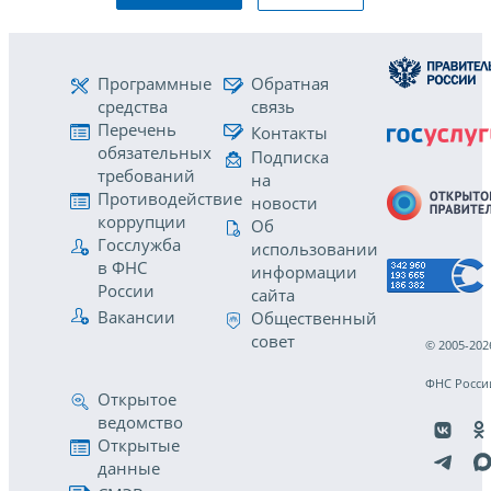
Программные
Обратная
средства
связь
Перечень
Контакты
обязательных
Подписка
требований
на
Противодействие
новости
коррупции
Об
Госслужба
использовании
в ФНС
информации
России
сайта
Вакансии
Общественный
совет
© 2005-202
ФНС Росси
Открытое
ведомство
Открытые
данные