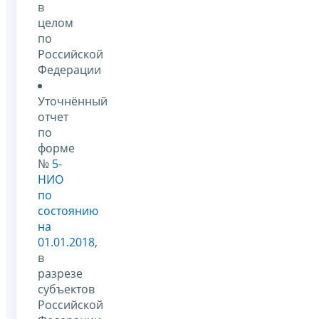
в
целом
по
Российской
Федерации
Уточнённый
отчет
по
форме
№
5-
НИО
по
состоянию
на
01.01.2018
,
в
разрезе
субъектов
Российской