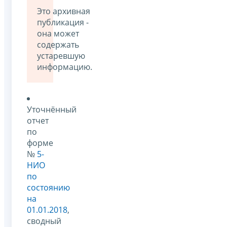
Это архивная
публикация -
она может
содержать
устаревшую
информацию.
Уточнённый
отчет
по
форме
№
5-
НИО
по
состоянию
на
01.01.2018
,
сводный