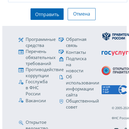
Отмена
Отправить
Программные
Обратная
средства
связь
Перечень
Контакты
обязательных
Подписка
требований
на
Противодействие
новости
коррупции
Об
Госслужба
использовании
в ФНС
информации
России
сайта
Вакансии
Общественный
совет
© 2005-202
ФНС Росси
Открытое
ведомство