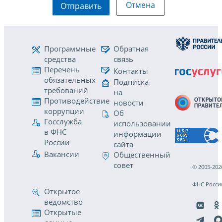
Отмена
Отправить
Программные
Обратная
средства
связь
Перечень
Контакты
обязательных
Подписка
требований
на
Противодействие
новости
коррупции
Об
Госслужба
использовании
в ФНС
информации
России
сайта
Вакансии
Общественный
совет
© 2005-202
ФНС Росси
Открытое
ведомство
Открытые