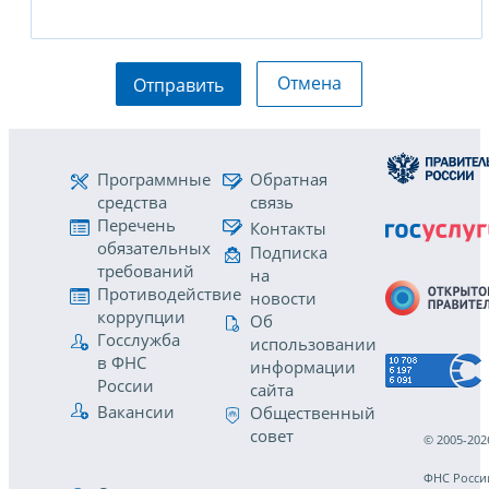
Отмена
Отправить
Программные
Обратная
средства
связь
Перечень
Контакты
обязательных
Подписка
требований
на
Противодействие
новости
коррупции
Об
Госслужба
использовании
в ФНС
информации
России
сайта
Вакансии
Общественный
совет
© 2005-202
ФНС Росси