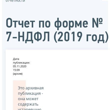
отчётности
Отчет по форме №
7-НДФЛ (2019 год)
Дата
публикации:
05.11.2020
15:09
(архив)
Это архивная
публикация -
она может
содержать
устаревшую