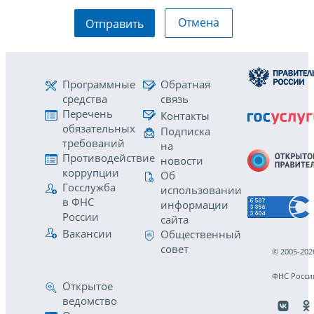
Отмена
Отправить
Программные
Обратная
средства
связь
Перечень
Контакты
обязательных
Подписка
требований
на
Противодействие
новости
коррупции
Об
Госслужба
использовании
в ФНС
информации
России
сайта
Вакансии
Общественный
совет
© 2005-202
ФНС Росси
Открытое
ведомство