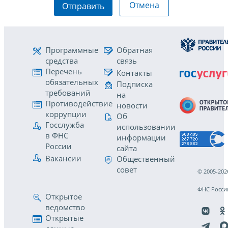
Отмена
Отправить
Программные
Обратная
средства
связь
Перечень
Контакты
обязательных
Подписка
требований
на
Противодействие
новости
коррупции
Об
Госслужба
использовании
в ФНС
информации
России
сайта
Вакансии
Общественный
совет
© 2005-202
ФНС Росси
Открытое
ведомство
Открытые