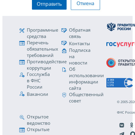
Отмена
Отправить
Программные
Обратная
средства
связь
Перечень
Контакты
обязательных
Подписка
требований
на
Противодействие
новости
коррупции
Об
Госслужба
использовании
в ФНС
информации
России
сайта
Вакансии
Общественный
совет
© 2005-202
ФНС Росси
Открытое
ведомство
Открытые