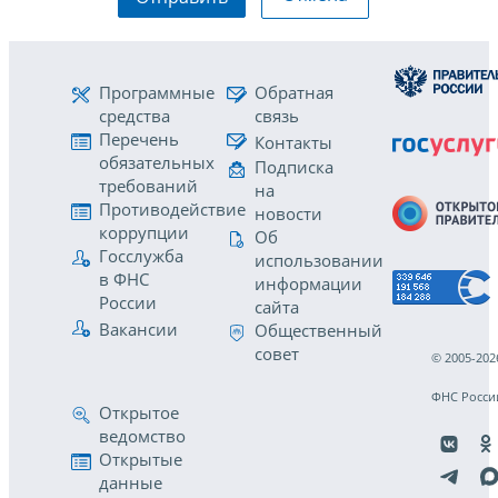
Программные
Обратная
средства
связь
Перечень
Контакты
обязательных
Подписка
требований
на
Противодействие
новости
коррупции
Об
Госслужба
использовании
в ФНС
информации
России
сайта
Вакансии
Общественный
совет
© 2005-202
ФНС Росси
Открытое
ведомство
Открытые
данные