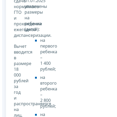
01.01.2025
сдаче
увеличены
нормативов
размеры
ГТО
на
и
ребенка
прохождении
(детей):
ежегодной
диспансеризации.
на
первого
Вычет
ребенка
вводится
–
в
1 400
размере
рублей;
18
000
на
рублей
второго
за
ребенка
год
–
и
2 800
распространяется
рублей;
на
на
лиц,