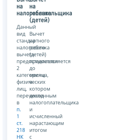
на
на
налогоплательщика
ребенка
(детей)
Данный
вид
Вычет
стандартного
на
налогового
ребенка
вычета
(детей)
предоставляется
предоставляется
2
до
категориям
месяца,
физических
в
лиц,
котором
перечисленным
доход
в
налогоплательщика
п.
и
1
исчисленный
ст.
нарастающим
218
итогом
НК
с