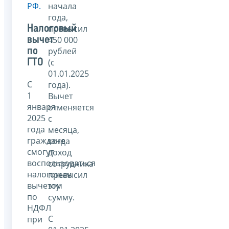
РФ.
начала
года,
Налоговый
превысил
вычет
450 000
по
рублей
ГТО
(с
01.01.2025
С
года).
1
Вычет
января
отменяется
2025
с
года
месяца,
граждане
когда
смогут
доход
воспользоваться
сотрудника
налоговым
превысил
вычетом
эту
по
сумму.
НДФЛ
С
при