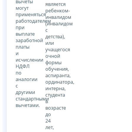
вычеты
является
могут
ребенком-
применяться
инвалидом
работодателем
(инвалидом
при
с
выплате
детства),
заработной
или
платы
учащегося
и
очной
исчислении
формы
НДФЛ
обучения,
по
аспиранта,
аналогии
ординатора,
с
интерна,
другими
студента
стандартными
в
вычетами.
возрасте
до
24
лет,