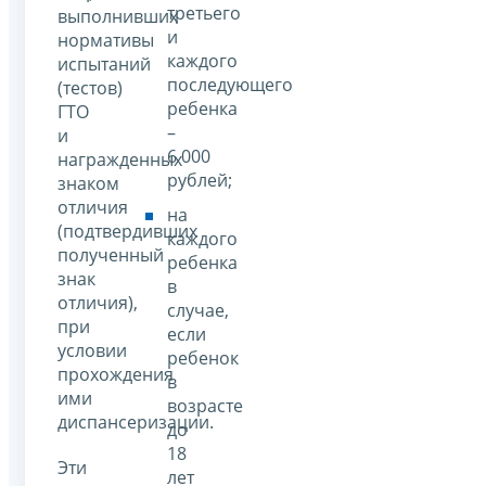
третьего
выполнивших
и
нормативы
каждого
испытаний
последующего
(тестов)
ребенка
ГТО
–
и
6 000
награжденных
рублей;
знаком
отличия
на
(подтвердивших
каждого
полученный
ребенка
знак
в
отличия),
случае,
при
если
условии
ребенок
прохождения
в
ими
возрасте
диспансеризации.
до
18
Эти
лет