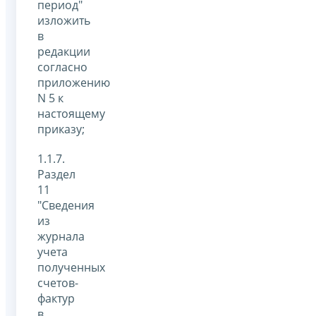
период"
изложить
в
редакции
согласно
приложению
N 5 к
настоящему
приказу;
1.1.7.
Раздел
11
"Сведения
из
журнала
учета
полученных
счетов-
фактур
в