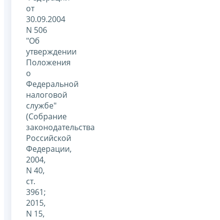
от
30.09.2004
N 506
"Об
утверждении
Положения
о
Федеральной
налоговой
службе"
(Собрание
законодательства
Российской
Федерации,
2004,
N 40,
ст.
3961;
2015,
N 15,