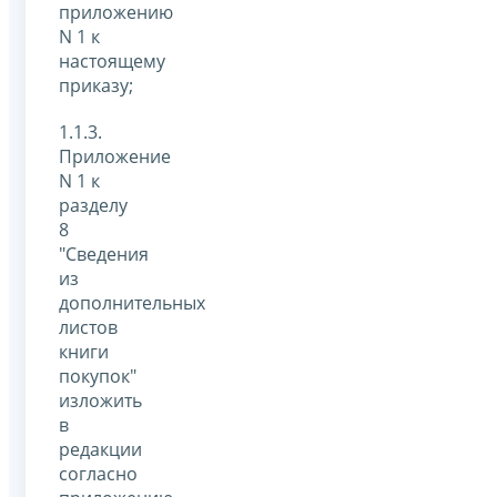
приложению
N 1 к
настоящему
приказу;
1.1.3.
Приложение
N 1 к
разделу
8
"Сведения
из
дополнительных
листов
книги
покупок"
изложить
в
редакции
согласно