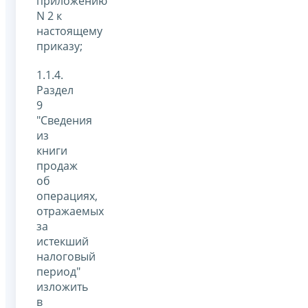
приложению
N 2 к
настоящему
приказу;
1.1.4.
Раздел
9
"Сведения
из
книги
продаж
об
операциях,
отражаемых
за
истекший
налоговый
период"
изложить
в