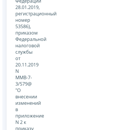
Федерации
28.01.2019,
регистрационный
номер
53586),
приказом
Федеральной
налоговой
службы
от
20.11.2019
N
ММВ-7-
3/579@
"О
внесении
изменений
в
приложение
N 2 к
приказу