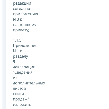
редакции
согласно
приложению
N 3 к
настоящему
приказу;
1.1.5.
Приложение
N 1 к
разделу
9
декларации
"Сведения
из
дополнительных
листов
книги
продаж"
изложить