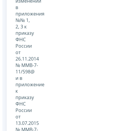
изменений
в
приложения
№№ 1,
2, 3 к
приказу
ФНС
России
от
26.11.2014
№ ММВ-7-
11/598@
и в
приложение
к
приказу
ФНС
России
от
13.07.2015
№ ММВ-7-