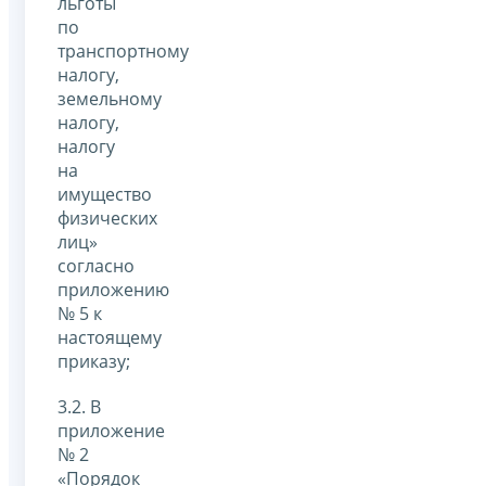
льготы
по
транспортному
налогу,
земельному
налогу,
налогу
на
имущество
физических
лиц»
согласно
приложению
№ 5 к
настоящему
приказу;
3.2. В
приложение
№ 2
«Порядок