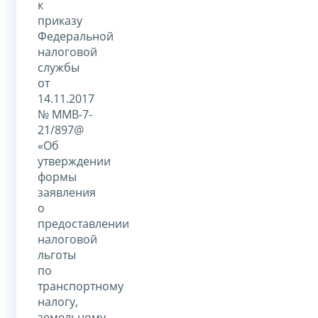
к
приказу
Федеральной
налоговой
службы
от
14.11.2017
№ ММВ-7-
21/897@
«Об
утверждении
формы
заявления
о
предоставлении
налоговой
льготы
по
транспортному
налогу,
земельному