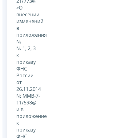
21/773@
«О
внесении
изменений
в
приложения
№
№ 1, 2, 3
к
приказу
ФНС
России
от
26.11.2014
№ ММВ-7-
11/598@
и в
приложение
к
приказу
ФНС