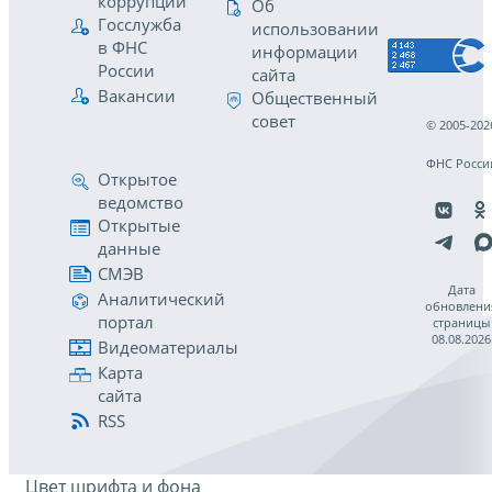
коррупции
Об
Госслужба
использовании
в ФНС
информации
России
сайта
Вакансии
Общественный
совет
© 2005-202
ФНС Росси
Открытое
ведомство
Открытые
данные
СМЭВ
Дата
Аналитический
обновлени
портал
страницы
08.08.2026
Видеоматериалы
Карта
сайта
RSS
Цвет шрифта и фона