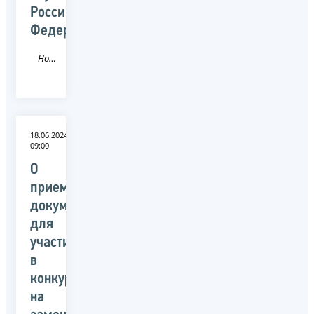
Российской
Федерации
Новость
18.06.2024
09:00
О
приеме
документов
для
участия
в
конкурсе
на