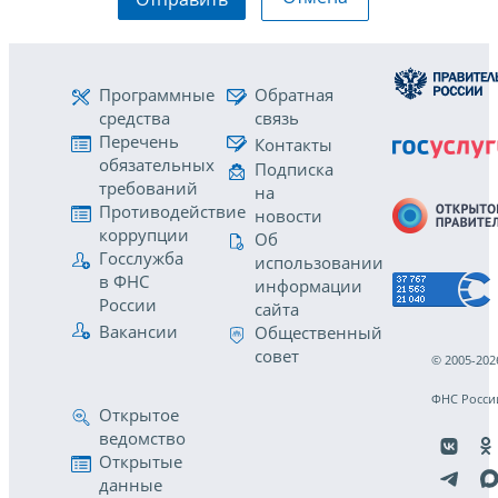
Программные
Обратная
средства
связь
Перечень
Контакты
обязательных
Подписка
требований
на
Противодействие
новости
коррупции
Об
Госслужба
использовании
в ФНС
информации
России
сайта
Вакансии
Общественный
совет
© 2005-202
ФНС Росси
Открытое
ведомство
Открытые
данные