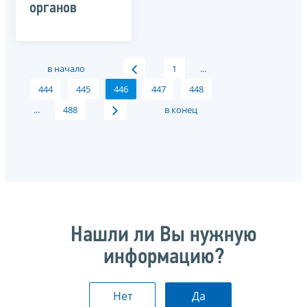
органов
в начало
1
...
444
445
446
447
448
...
488
в конец
Нашли ли Вы нужную
информацию?
Нет
Да