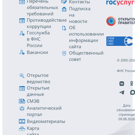
Перечень
Контакты
обязательных
Подписка
требований
на
Противодействие
новости
коррупции
Об
Госслужба
использовании
в ФНС
информации
России
сайта
Вакансии
Общественный
совет
© 2005-202
ФНС Росси
Открытое
ведомство
Открытые
данные
СМЭВ
Дата
Аналитический
обновлени
портал
страницы
09.08.2026
Видеоматериалы
Карта
сайта