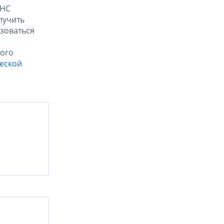
ФНС
лучить
зоваться
ого
ческой