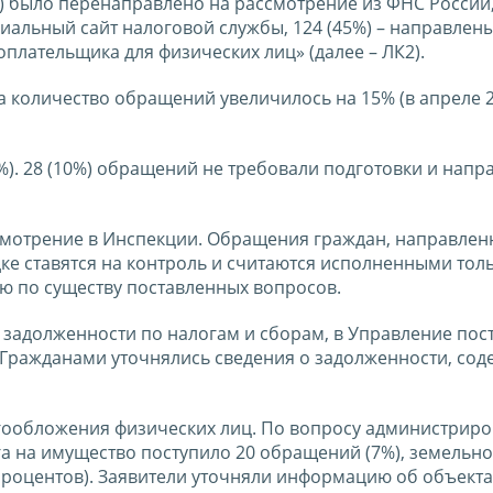
 было перенаправлено на рассмотрение из ФНС России,
альный сайт налоговой службы, 124 (45%) – направлены
лательщика для физических лиц» (далее – ЛК2).
 количество обращений увеличилось на 15% (в апреле 2
). 28 (10%) обращений не требовали подготовки и напр
смотрение в Инспекции. Обращения граждан, направле
ке ставятся на контроль и считаются исполненными тол
лю по существу поставленных вопросов.
задолженности по налогам и сборам, в Управление пос
. Гражданами уточнялись сведения о задолженности, со
гообложения физических лиц. По вопросу администрир
га на имущество поступило 20 обращений (7%), земельно
7 процентов). Заявители уточняли информацию об объекта