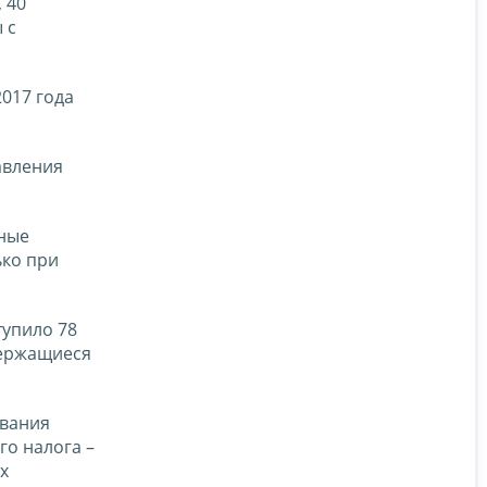
 40
 с
017 года
авления
нные
ько при
тупило 78
держащиеся
ования
го налога –
х