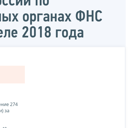
ссии по
ных органах ФНС
еле 2018 года
ение 274
) за