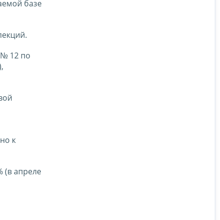
аемой базе
пекций.
№ 12 по
,
вой
но к
 (в апреле