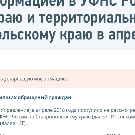
ормацией в УФНС Ро
раю и территориаль
ольскому краю в апр
ать устаревшую информацию.
пивших обращений граждан
 Управление) в апреле 2018 года поступило на рассмотр
НС России по Ставропольскому краю (далее - Инспекции
алее - ЗГ).