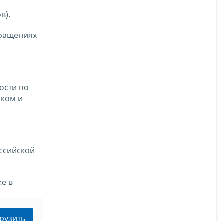
в).
бращениях
ости по
иком и
оссийской
е в
рузить