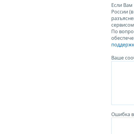
Если Вам
России (
разъясне
сервисо
По вопро
обеспече
поддержк
Ваше соо
Ошибка в 