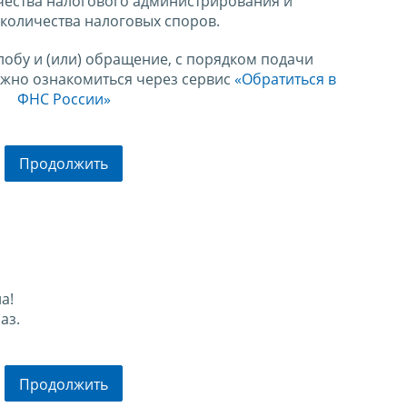
чества налогового администрирования и
количества налоговых споров.
лобу и (или) обращение, с порядком подачи
ожно ознакомиться через сервис
«Обратиться в
ФНС России»
Продолжить
а!
аз.
Продолжить