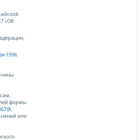
сийской
47
«Об
едерации,
ая 1996
личины
сам,
елей формы
1367@
,
снений или
еского