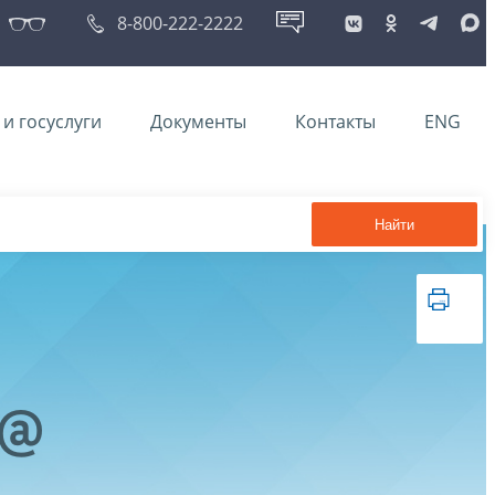
8-800-222-2222
и госуслуги
Документы
Контакты
ENG
Найти
5@