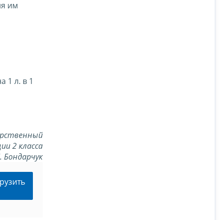
ия им
о
1 л. в 1
арственный
ии 2 класса
Л. Бондарчук
рузить