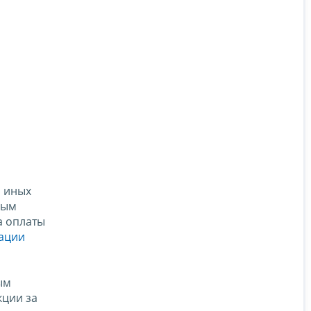
и иных
ным
а оплаты
рации
ым
кции за