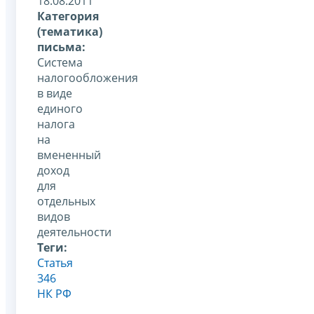
18.08.2011
Категория
(тематика)
письма:
Система
налогообложения
в виде
единого
налога
на
вмененный
доход
для
отдельных
видов
деятельности
Теги:
Статья
346
НК РФ