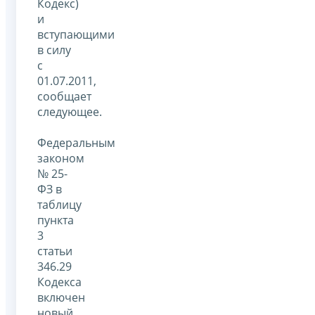
Кодекс)
и
вступающими
в силу
с
01.07.2011,
сообщает
следующее.
Федеральным
законом
№ 25-
ФЗ в
таблицу
пункта
3
статьи
346.29
Кодекса
включен
новый