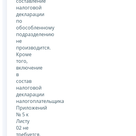
составление
налоговой
декларации
по
обособленному
подразделению
не
производится.
Кроме
того,
включение
в
состав
налоговой
декларации
налогоплательщика
Приложений
№ 5 к
Листу
02 не
требуется.