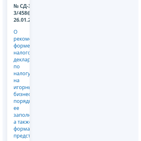
№ СД-36-
3/458@ от
26.01.2026
О
рекомендованной
форме
налоговой
декларации
по
налогу
на
игорный
бизнес,
порядка
ее
заполнения,
а также
формата
представления