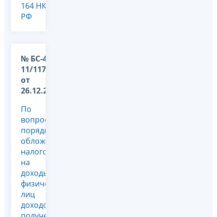
164 НК
РФ
№ БС-4-
11/11723@
от
26.12.2025
По
вопросу
порядка
обложения
налогом
на
доходы
физических
лиц
доходов,
полученных