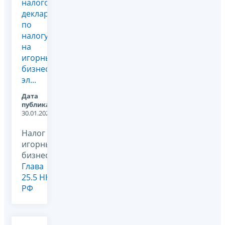
налоговой
декларации
по
налогу
на
игорный
бизнес в
эл...
Дата
публикации:
30.01.2026
Налог на
игорный
бизнес,
Глава
25.5 НК
РФ