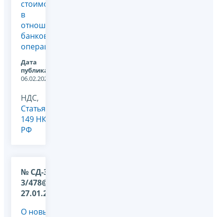
стоимость
в
отношении
банковских
операций
Дата
публикации:
06.02.2026
НДС,
Статья
149 НК
РФ
№ СД-36-
3/478@ от
27.01.2026
О новых