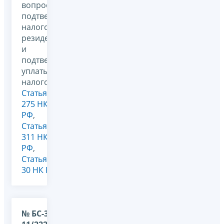
вопросами
подтверждения
налогового
резидентства
и
подтверждения
уплаты
налогов,
Статья
275 НК
РФ
,
Статья
311 НК
РФ
,
Статья
30 НК РФ
№ БС-36-