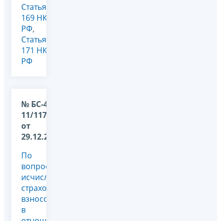
Статья
169 НК
РФ
,
Статья
171 НК
РФ
№ БС-4-
11/11758@
от
29.12.2025
По
вопросу
исчисления
страховых
взносов
в
отношении