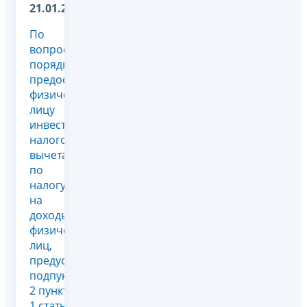
21.01.2026
По
вопросу
порядка
предоставления
физическому
лицу
инвестиционного
налогового
вычета
по
налогу
на
доходы
физических
лиц,
предусмотренного
подпунктом
2 пункта
1 статьи