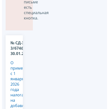
письме
есть
специальная
кнопка.
№ СД-36-
3/674@ от
30.01.2026
О
применении
с 1
января
2026
года
налога
на
добавленную