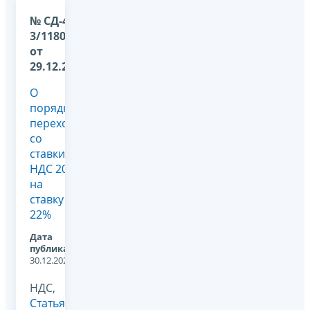
№ СД-4-
3/11802@
от
29.12.2025
О
порядке
перехода
со
ставки
НДС 20%
на
ставку
22%
Дата
публикации:
30.12.2025
НДС,
Статья