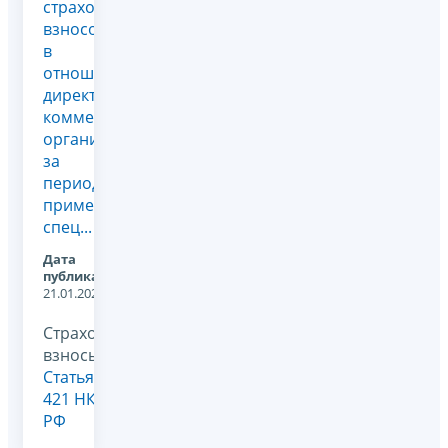
страховых
взносов
в
отношении
директора
коммерческой
организации
за
период
применения
спец...
Дата
публикации:
21.01.2026
Страховые
взносы,
Статья
421 НК
РФ