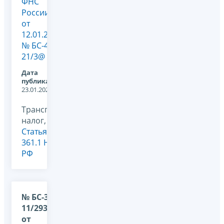
ФНС
России
от
12.01.2026
№ БС-4-
21/3@
Дата
публикации:
23.01.2026
Транспортный
налог,
Статья
361.1 НК
РФ
№ БС-36-
11/293@
от