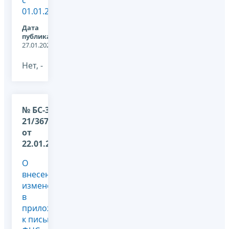
с
01.01.2026
Дата
публикации:
27.01.2026
Нет, -
№ БС-36-
21/367@
от
22.01.2026
О
внесении
изменений
в
приложение
к письму