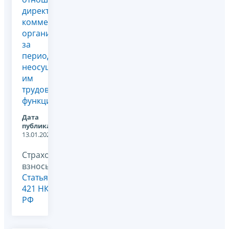
директора
коммерческой
организации
за
период
неосуществления
им
трудовых
функций
Дата
публикации:
13.01.2026
Страховые
взносы,
Статья
421 НК
РФ