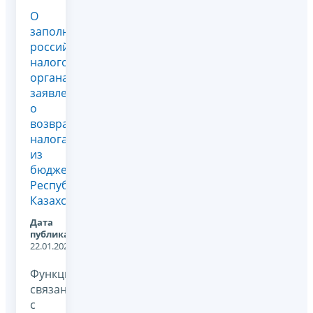
О
заполнении
российскими
налоговыми
органами
заявлений
о
возврате
налога
из
бюджета
Республики
Казахстан
Дата
публикации:
22.01.2026
Функции,
связанные
с