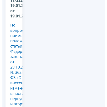
11/222@
19.01.2026
от
19.01.2026
По
вопросу
применения
положений
статьи 9
Федерального
закона
от
29.10.2024
№ 362-
ФЗ «О
внесении
изменений
в части
первую
и вторую