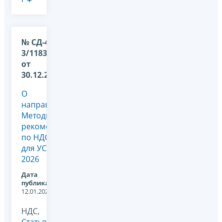
№ СД-4-
3/11836@
от
30.12.2025
О
направлении
Методических
рекомендаций
по НДС
для УСН
2026
Дата
публикации:
12.01.2026
НДС,