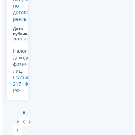
по
договору
ренты
Дата
публикации:
20.01.2026
Налог на
доходы
физических
лиц,
Статья
217 НК
РФ
в
начало
1
...