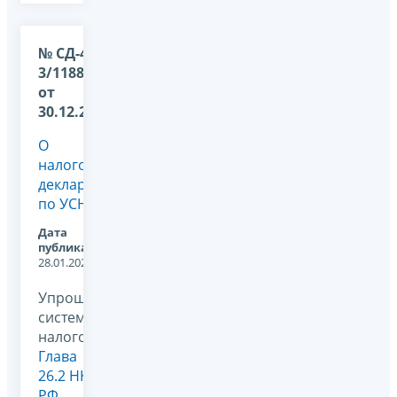
№ СД-4-
3/11881@
от
30.12.2025
О
налоговой
декларации
по УСН
Дата
публикации:
28.01.2026
Упрощенная
система
налогообложения,
Глава
26.2 НК
РФ