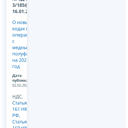
3/185@ от
16.01.2026
О новых
кодах по
операциям
с
медными
полуфабрикатами
на 2026
год
Дата
публикации:
02.02.2026
НДС,
Статья
161 НК
РФ
,
Статья
169 НК