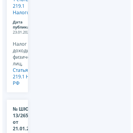
219.1
Налогов...
Дата
публикации:
23.01.2026
Налог на
доходы
физических
лиц,
Статья
219.1 НК
РФ
№ ШЮ-36-
13/265@
от
21.01.2026