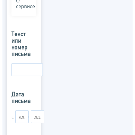
О
сервисе
Текст
или
номер
письма
Дата
письма
с
по