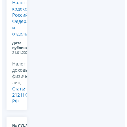
Налогового
кодекса
Российской
Федерации
и
отдельны...
Дата
публикации:
21.01.2026
Налог на
доходы
физических
лиц,
Статья
212 НК
РФ
№ СД-36-