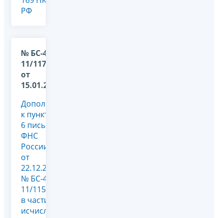
РФ
№ БС-4-
11/117@
от
15.01.2026
Дополнение
к пункту
6 письма
ФНС
России
от
22.12.2025
№ БС-4-
11/11507@
в части
исчисления