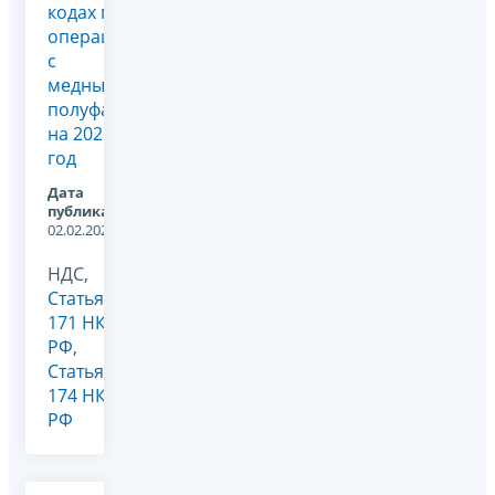
кодах по
операциям
с
медными
полуфабрикатами
на 2026
год
Дата
публикации:
02.02.2026
НДС,
Статья
171 НК
РФ
,
Статья
174 НК
РФ