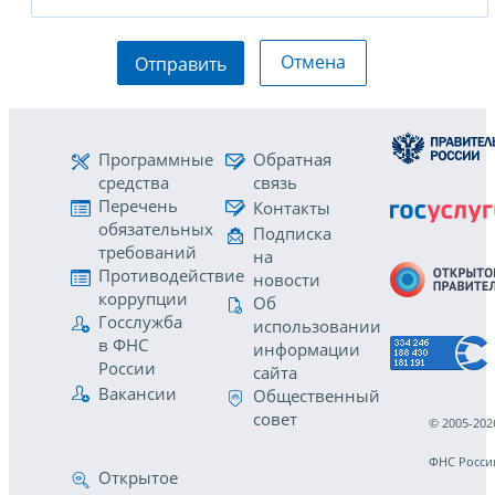
Отмена
Отправить
Программные
Обратная
средства
связь
Перечень
Контакты
обязательных
Подписка
требований
на
Противодействие
новости
коррупции
Об
Госслужба
использовании
в ФНС
информации
России
сайта
Вакансии
Общественный
совет
© 2005-202
ФНС Росси
Открытое