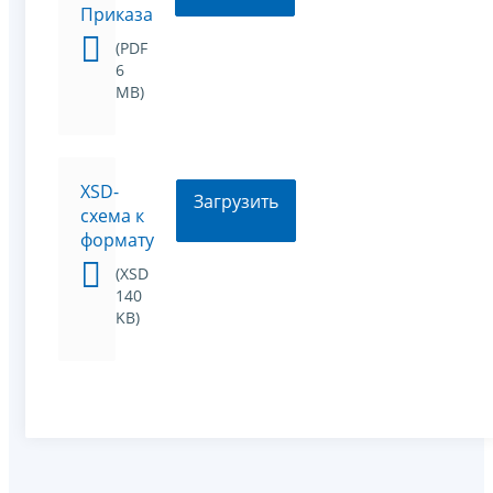
Приказа
(PDF
6
MB)
XSD-
Загрузить
схема к
формату
(XSD
140
KB)