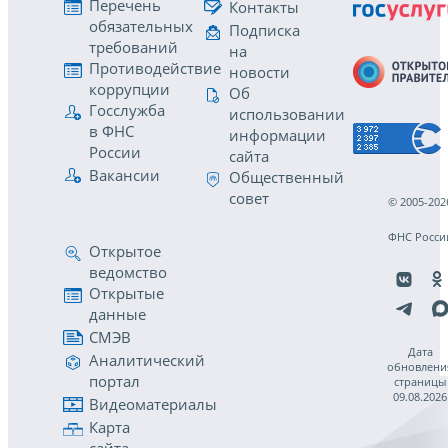
Перечень
Контакты
обязательных
Подписка
требований
на
Противодействие
новости
коррупции
Об
Госслужба
использовании
в ФНС
информации
России
сайта
Вакансии
Общественный
совет
© 2005-202
ФНС Росси
Открытое
ведомство
Открытые
данные
СМЭВ
Дата
Аналитический
обновлени
портал
страницы
09.08.2026
Видеоматериалы
Карта