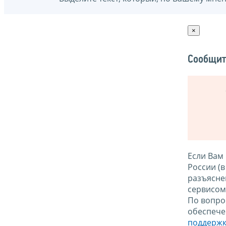
×
Сообщит
Если Вам
России (
разъясне
сервисо
По вопро
обеспече
поддержк