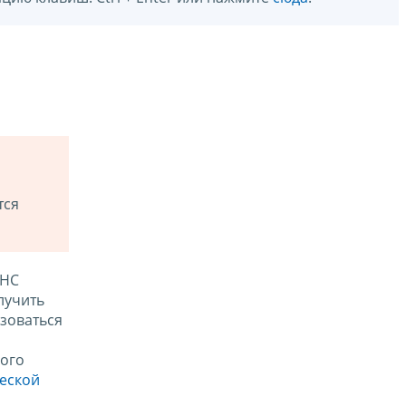
тся
ФНС
лучить
зоваться
ого
ческой