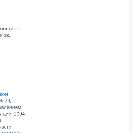
ности по
гов,
ской
№ 29,
новлением
ации, 2004,
й
части