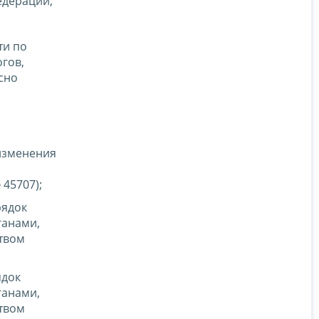
едерации,
ти по
гов,
сно
изменения
45707);
рядок
ганами,
твом
ядок
ганами,
твом