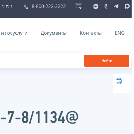
8-800-222-2222
и госуслуги
Документы
Контакты
ENG
Найти
Д-7-8/1134@