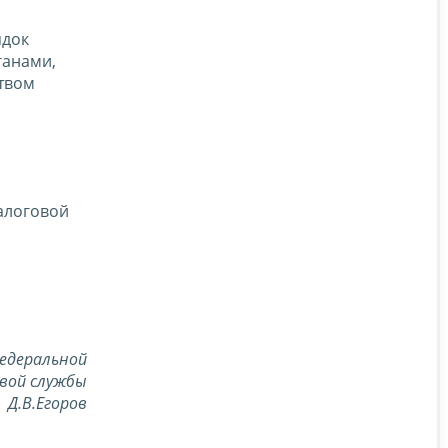
ядок
ганами,
твом
алоговой
едеральной
вой службы
Д.В.Егоров