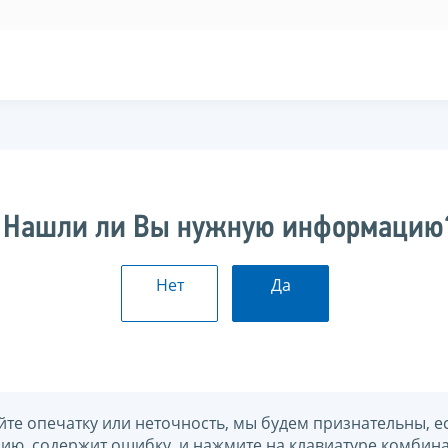
Нашли ли Вы нужную информацию
Нет
Да
йте опечатку или неточность, мы будем признательны, е
нию, содержит ошибку, и нажмите на клавиатуре комбина