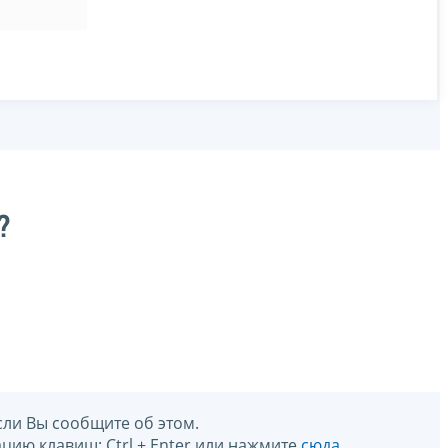
?
сли Вы сообщите об этом.
цию клавиш: Ctrl + Enter или нажмите
сюда
.