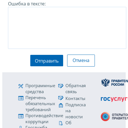
Ошибка в тексте:
Отмена
Отправить
Программные
Обратная
средства
связь
Перечень
Контакты
обязательных
Подписка
требований
на
Противодействие
новости
коррупции
Об
Госслужба