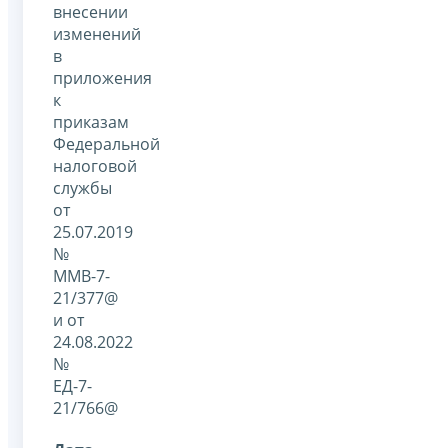
внесении
изменений
в
приложения
к
приказам
Федеральной
налоговой
службы
от
25.07.2019
№
ММВ-7-
21/377@
и от
24.08.2022
№
ЕД-7-
21/766@