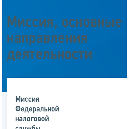
Миссия, основные
направления
деятельности
Миссия
Федеральной
налоговой
службы