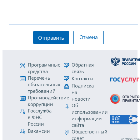
Отмена
Отправить
Программные
Обратная
средства
связь
Перечень
Контакты
обязательных
Подписка
требований
на
Противодействие
новости
коррупции
Об
Госслужба
использовании
в ФНС
информации
России
сайта
Вакансии
Общественный
совет
© 2005-202