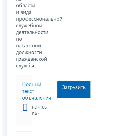
области
и вида
профессиональной
служебной
деятельности
по
вакантной
должности
гражданской
службы.
Полный
Загрузить
текст
объявления
PDF (66
КБ)