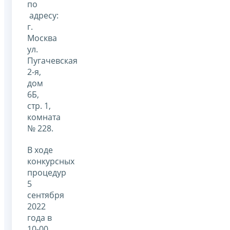
по
адресу:
г.
Москва
ул.
Пугачевская
2-я,
дом
6Б,
стр. 1,
комната
№ 228.
В ходе
конкурсных
процедур
5
сентября
2022
года в
10-00