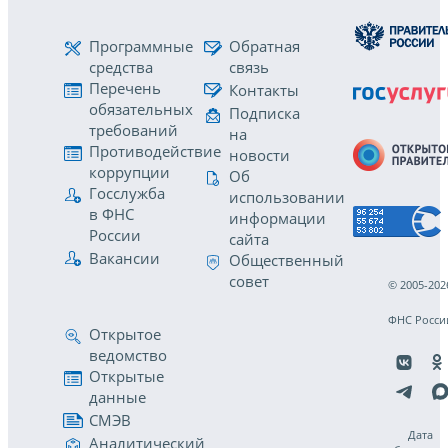
Программные
Обратная
средства
связь
Перечень
Контакты
обязательных
Подписка
требований
на
Противодействие
новости
коррупции
Об
Госслужба
использовании
в ФНС
информации
России
сайта
Вакансии
Общественный
совет
© 2005-202
ФНС Росси
Открытое
ведомство
Открытые
данные
СМЭВ
Дата
Аналитический