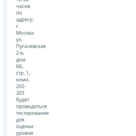
часов
по
адресу:
г.
Москва
ул.
Пугачевская
2-я,
дом
6Б,
стр. 1,
комн.
202-
203
будет
проводиться
тестирование
для
оценки
уровня