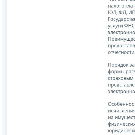
налогопла
ЮЛ, ФЛ, ИП
Государст
услуги ФНС
электронно
Преимущес
предостав
отчетности
Порядок з
формы рас
страховым
представле
электронно
Особеннос
исчисления
на имущес
физических
юридически