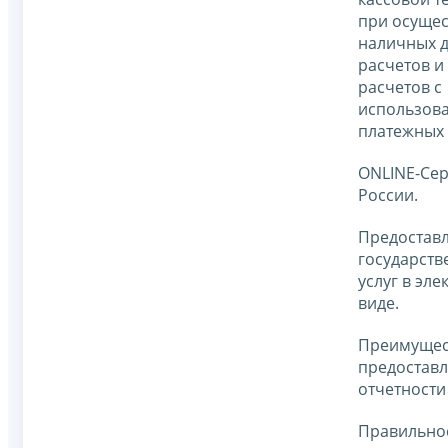
при осуще
наличных 
расчетов и 
расчетов с
использов
платежных 
ONLINE-Се
России.
Предостав
государств
услуг в эл
виде.
Преимущес
предостав
отчетности
Правильно