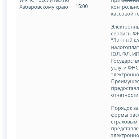
15:00
Хабаровскому краю
контрольно
кассовой т
Электронн
сервисы ФН
"Личный к
налогопла
ЮЛ, ФЛ, ИП
Государст
услуги ФНС
электронно
Преимущес
предостав
отчетности
Порядок з
формы рас
страховым
представле
электронно