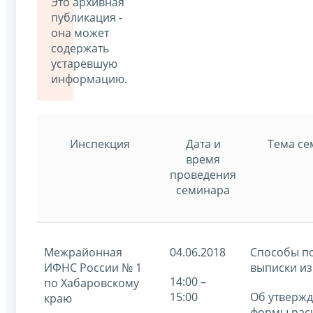
Это архивная
публикация -
она может
содержать
устаревшую
информацию.
Инспекция
Дата и
Тема се
время
проведения
семинара
Межрайонная
04.06.2018
Способы п
ИФНС России № 1
выписки из
14:00 –
по Хабаровскому
15:00
Об утверж
краю
формы рас