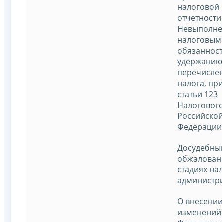
налоговой
отчетности
Невыполне
налоговым
обязанност
удержанию 
перечисле
налога, пр
статьи 123
Налогового
Российско
Федерации
Досудебны
обжаловани
стадиях на
администр
О внесени
изменений