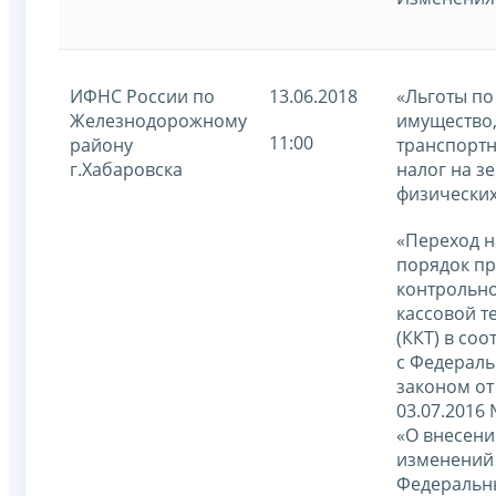
ИФНС России по
13.06.2018
«Льготы по
Железнодорожному
имущество
11:00
району
транспортн
г.Хабаровска
налог на з
физических
«Переход н
порядок п
контрольно
кассовой т
(ККТ) в соо
с Федерал
законом от
03.07.2016
«О внесени
изменений
Федеральн