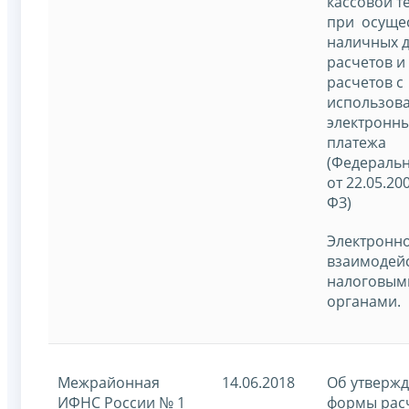
кассовой т
при осуще
наличных 
расчетов и 
расчетов с
использов
электронны
платежа
(Федераль
от 22.05.20
ФЗ)
Электронн
взаимодейс
налоговым
органами.
Межрайонная
14.06.2018
Об утверж
ИФНС России № 1
формы рас