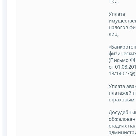
ТКС.
Уплата
имуществе
налогов фи
лиц.
«Банкротст
физических
(Письмо Ф
от 01.08.20
18/14027@)
Уплата ава
платежей п
страховым 
Досудебны
обжаловани
стадиях на
администр