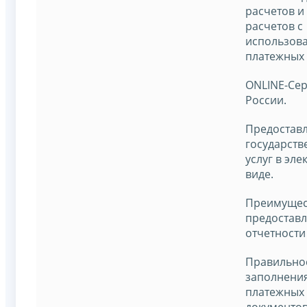
расчетов и 
расчетов с
использов
платежных 
ONLINE-Се
России.
Предостав
государств
услуг в эл
виде.
Преимущес
предостав
отчетности
Правильно
заполнени
платежных
документов