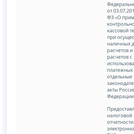
Федеральн
от 03.07.20
ФЗ «О при
контрольно
кассовой т
при осуще
наличных 
расчетов и 
расчетов с
использов
платежных 
отдельные
законодат
акты Росси
Федерации
Предостав
налоговой
отчетности
электронно