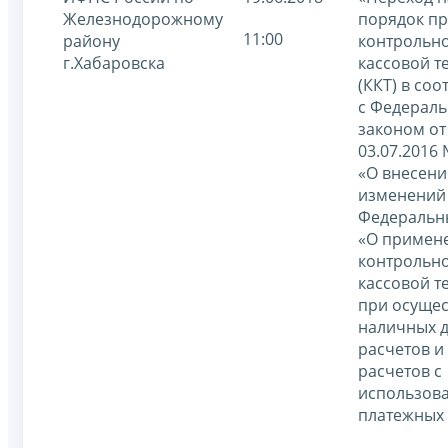
Железнодорожному
порядок п
11:00
району
контрольно
г.Хабаровска
кассовой т
(ККТ) в соо
с Федерал
законом от
03.07.2016
«О внесени
изменений
Федеральн
«О примен
контрольно
кассовой т
при осуще
наличных 
расчетов и 
расчетов с
использов
платежных 