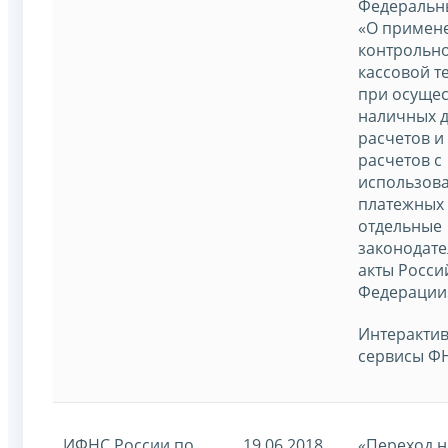
Федеральн
«О примен
контрольно
кассовой т
при осуще
наличных 
расчетов и 
расчетов с
использов
платежных 
отдельные
законодат
акты Росси
Федерации
Интеракти
сервисы ФН
ИФНС России по
19.06.2018
«Переход н