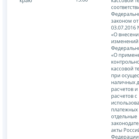
краю
кассовой т
соответств
Федераль
законом от
03.07.2016
«О внесени
изменений
Федеральн
«О примен
контрольно
кассовой т
при осуще
наличных 
расчетов и 
расчетов с
использов
платежных 
отдельные
законодат
акты Росси
Федерации