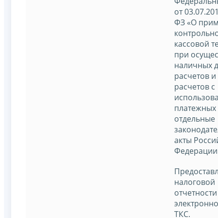
Федеральн
от 03.07.20
ФЗ «О при
контрольно
кассовой т
при осуще
наличных 
расчетов и 
расчетов с
использов
платежных 
отдельные
законодат
акты Росси
Федерации
Предостав
налоговой
отчетности
электронно
ТКС.