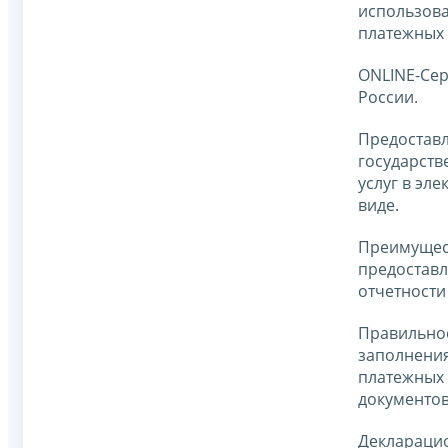
использов
платежных 
ONLINE-Се
России.
Предостав
государств
услуг в эл
виде.
Преимущес
предостав
отчетности
Правильно
заполнени
платежных
документов
Деклараци