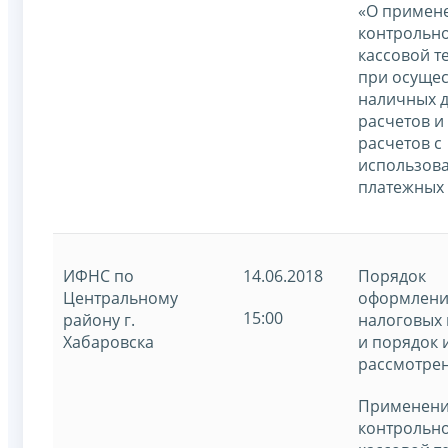
«О примен
контрольно
кассовой т
при осуще
наличных 
расчетов и 
расчетов с
использов
платежных 
ИФНС по
14.06.2018
Порядок
Центральному
оформлени
15:00
району г.
налоговых
Хабаровска
и порядок 
рассмотре
Применен
контрольно