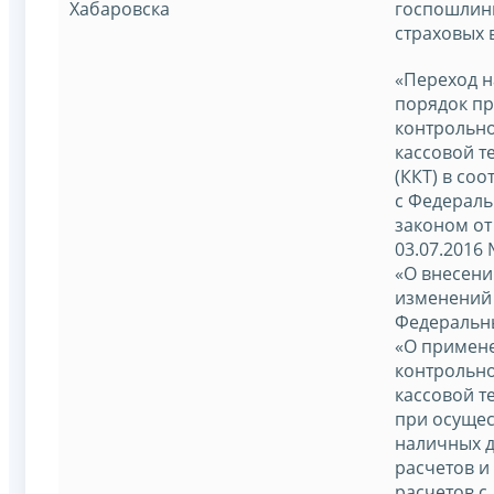
Хабаровска
госпошлин
страховых 
«Переход н
порядок п
контрольно
кассовой т
(ККТ) в соо
с Федерал
законом от
03.07.2016
«О внесени
изменений
Федеральн
«О примен
контрольно
кассовой т
при осуще
наличных 
расчетов и 
расчетов с